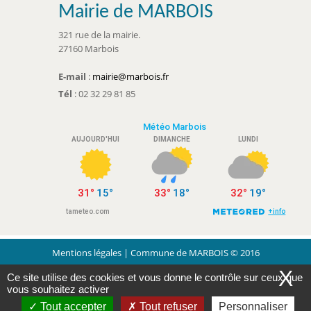
Mairie de MARBOIS
321 rue de la mairie.
27160 Marbois
E-mail
:
mairie@marbois.fr
Tél
: 02 32 29 81 85
Mentions légales
| Commune de MARBOIS © 2016
X
Ce site utilise des cookies et vous donne le contrôle sur ceux que
|
Conception Citopia
-
Solution de site internet
vous souhaitez activer
Tout accepter
Tout refuser
Personnaliser
pour mairie et collectivité - WeeCity